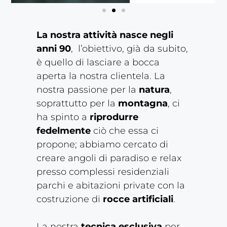
ALLESTIMENTO ATTIVITÀ COMMERCIALI
ALLESTIMENTO ATTIVITÀ COMMERCIALI
ALLESTIMENTO ATTIVITÀ COMMERCIALI
ARREDAMENTO PISCINE
ARREDAMENTO PISCINE
ARREDAMENTO PISCINE
GIARDINI
GIARDINI
GIARDINI
La nostra attività nasce negli
anni 90
, l’obiettivo, già da subito,
è quello di lasciare a bocca
aperta la nostra clientela. La
nostra passione per la
natura
,
soprattutto per la
montagna
, ci
ha spinto a
riprodurre
fedelmente
ciò che essa ci
propone; abbiamo cercato di
creare angoli di paradiso e relax
presso complessi residenziali
parchi e abitazioni private con la
costruzione di
rocce artificiali
.
La nostra
tecnica esclusiva
per